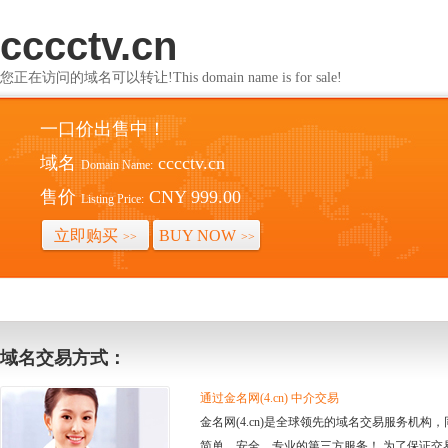
cccctv.cn
您正在访问的域名可以转让!This domain name is for sale!
一口价出售中！
域名
cccctv.cn
Domain Name:
售价
CNY 999.00
Listing Price:
立即购买
BUY NOW
>>
>>
域名交易方式：
通过金名网(4.cn) 中介交易
金名网(4.cn)是全球领先的域名交易服务机
简单、安全、专业的第三方服务！ 为了保证交