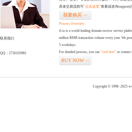
具体交易流程可
“点击这里”
查看或咨询support@
我要购买
>>
Process Overview:
4.cn is a world leading domain escrow service plat
million RMB transaction volume every year. We promi
联系我们
5 workdays.
For detailed process, you can
“visit here”
or contact
QQ：2726103981
BUY NOW
>>
Copyright © 1998 -2025 ww